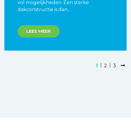
vol mogelijkheden. Een sterke
dakconstructie is dan...
LEES MEER
1
2
3