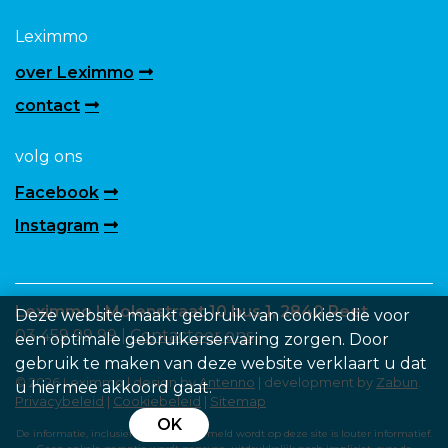
Leximmo
over Leximmo
contact
volg ons
Facebook
Instagram
Leximmo | Molenstraat 10 bus 1, 2840 Reet
Deze website maakt gebruik van cookies die voor
03 459 99 99 |
Contacteer ons
een optimale gebruikerservaring zorgen. Door
gebruik te maken van deze website verklaart u dat
© 2026 Leximmo | design by
Antenno
| development by
Zabun
.
u hiermee akkoord gaat.
Privacybeleid
|
Cookiebeleid
|
Sitemap
OK
De informatie, inclusief de prijs die vermeld wordt op deze site is louter informatief.